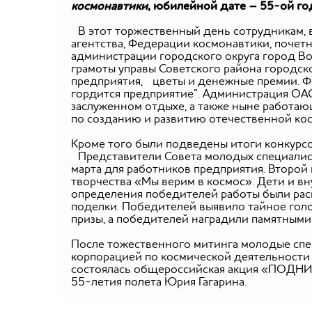
космонавтики
, юбилейной дате – 55-ой го
В этот торжественный день сотрудникам, 
агентства, Федерации космонавтики, поче
администрации городского округа город В
грамоты управы Советского района городск
предприятия, цветы и денежные премии. Ф
гордится предприятие”. Администрация ОАО
заслуженном отдыхе, а также ныне работающ
по созданию и развитию отечественной кос
Кроме того были подведены итоги конкурсо
Представители Совета молодых специалисто
марта для работников предприятия. Второй 
творчества «Мы верим в космос». Дети и в
определения победителей работы были распр
поделки. Победителей выявило тайное голо
призы, а победителей наградили памятными
После тожественного митинга молодые спе
корпорацией по космической деятельности
состоялась общероссийская акция «ПОДНИМ
55-летия полета Юрия Гагарина.