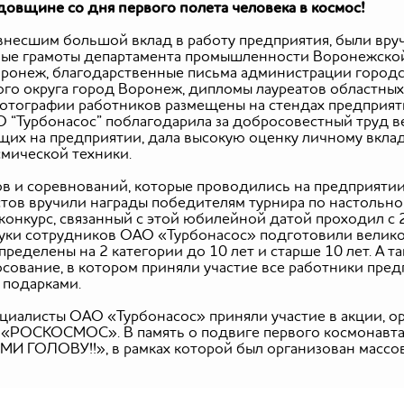
довщине со дня первого полета человека в космос!
внесшим большой вклад в работу предприятия, были вру
тные грамоты департамента промышленности Воронежско
оронеж,
благодарственные письма
администрации городс
ого округа город Воронеж, дипломы лауреатов областны
отографии работников размещены на стендах предприяти
 “Турбонасос” поблагодарила за добросовестный труд в
их на предприятии, дала высокую оценку личному вкладу
мической техники.
в и соревнований, которые проводились на предприятии
в вручили награды победителям турнира по настольном
конкурс, связанный с этой юбилейной датой проходил с 2
нуки сотрудников ОАО «Турбонасос» подготовили велико
еделены на 2 категории до 10 лет и старше 10 лет. А т
сование, в котором приняли участие все работники пред
 подарками.
циалисты ОАО «Турбонасос» приняли участие в акции, о
 «РОСКОСМОС». В память о подвиге первого космонавта
И ГОЛОВУ!!», в рамках которой был организован массо