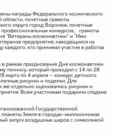
чены награды Федерального космического
й области, почетные грамоты
кого округа город Воронеж, почетные
х профессиональных конкурсов, грамоты
я “Ветераны космонавтики” и “Ими
етеранов предприятия, находящихся на
 каждого, кто принимал участие в работах
 в рамках празднования Дня космонавтики.
у теннису, который проходил с 14 по 28
8 марта по 4 апреля – конкурс детского
лепные рисунки и поделки. Для
ак же отдельно оценивались рисунки и
приятия. Всем участникам подарили сладкие
рганизованной Государственной
 планеты Земля в городах-миллионниках
вый запуск воздушных шаров с символикой